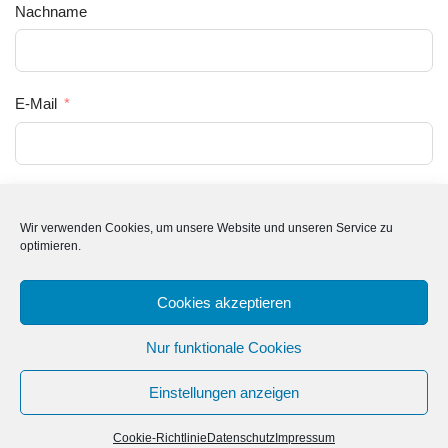
Nachname
E-Mail
Ich bin damit einverstanden, dass Power for People in
Lebanon e.V meine eingereichten Informationen speichert,
Wir verwenden Cookies, um unsere Website und unseren Service zu
optimieren.
damit sie auf meine Anfrage antworten kann.
Cookies akzeptieren
Subscribe
Nur funktionale Cookies
Einstellungen anzeigen
Neve
| Präsentiert von
WordPress
Cookie-Richtlinie
Datenschutz
Impressum
Cookie-Richtlinie (EU)
Datenschutz
Impressum